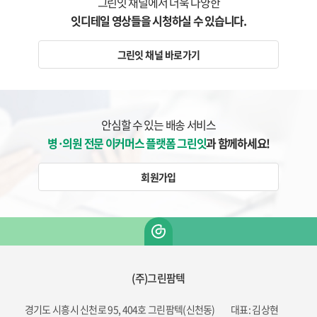
그린잇 채널에서 더욱 다양한
잇디테일 영상들을 시청하실 수 있습니다.
그린잇 채널 바로가기
안심할 수 있는 배송 서비스
병·의원 전문 이커머스 플랫폼 그린잇
과 함께하세요!
회원가입
(주)그린팜텍
경기도 시흥시 신천로 95, 404호 그린팜텍(신천동)
대표: 김상현