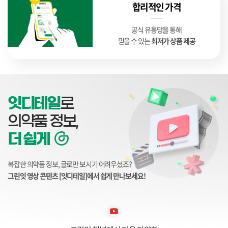
합리적인 가격
공식 유통망을 통해
믿을 수 있는
최저가 상품 제공
잇디테일
로
의약품 정보,
더 쉽게
복잡한 의약품 정보, 글로만 보시기 어려우셨죠?
그린잇 영상 콘텐츠 [잇디테일]에서 쉽게 만나보세요!