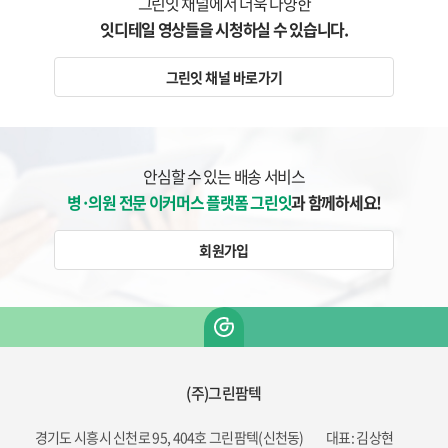
그린잇 채널에서 더욱 다양한
잇디테일 영상들을 시청하실 수 있습니다.
그린잇 채널 바로가기
안심할 수 있는 배송 서비스
병·의원 전문 이커머스 플랫폼 그린잇
과 함께하세요!
회원가입
(주)그린팜텍
경기도 시흥시 신천로 95, 404호 그린팜텍(신천동)
대표: 김상현