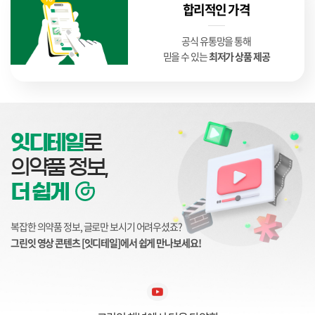
합리적인 가격
공식 유통망을 통해
믿을 수 있는
최저가 상품 제공
잇디테일
로
의약품 정보,
더 쉽게
복잡한 의약품 정보, 글로만 보시기 어려우셨죠?
그린잇 영상 콘텐츠 [잇디테일]에서 쉽게 만나보세요!