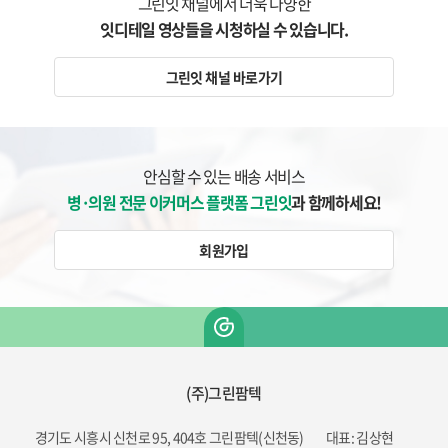
그린잇 채널에서 더욱 다양한
잇디테일 영상들을 시청하실 수 있습니다.
그린잇 채널 바로가기
안심할 수 있는 배송 서비스
병·의원 전문 이커머스 플랫폼 그린잇
과 함께하세요!
회원가입
(주)그린팜텍
경기도 시흥시 신천로 95, 404호 그린팜텍(신천동)
대표: 김상현