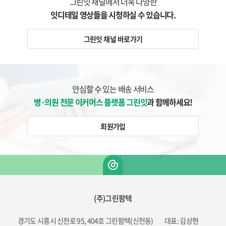
그린잇 채널에서 더욱 다양한
잇디테일 영상들을 시청하실 수 있습니다.
그린잇 채널 바로가기
안심할 수 있는 배송 서비스
병·의원 전문 이커머스 플랫폼 그린잇
과 함께하세요!
회원가입
(주)그린팜텍
경기도 시흥시 신천로 95, 404호 그린팜텍(신천동)
대표: 김상현