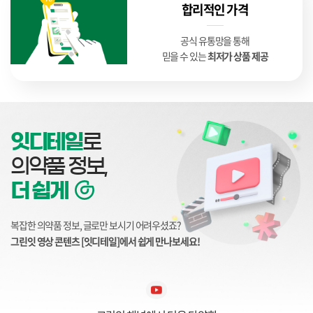
합리적인 가격
공식 유통망을 통해
믿을 수 있는
최저가 상품 제공
잇디테일
로
의약품 정보,
더 쉽게
복잡한 의약품 정보, 글로만 보시기 어려우셨죠?
그린잇 영상 콘텐츠 [잇디테일]에서 쉽게 만나보세요!