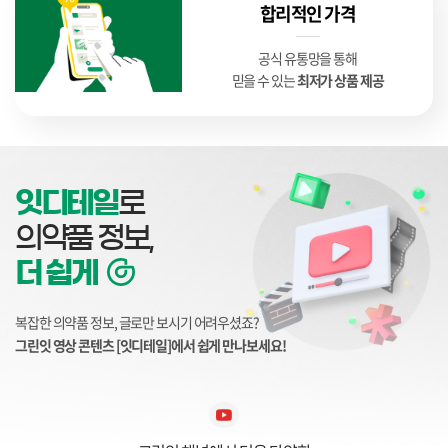
합리적인 가격
공식 유통망을 통해
믿을 수 있는
최저가 상품 제공
잇디테일
로
의약품 정보,
더 쉽게
복잡한 의약품 정보, 글로만 보시기 어려우셨죠?
그린잇 영상 콘텐츠 [잇디테일]에서 쉽게 만나보세요!