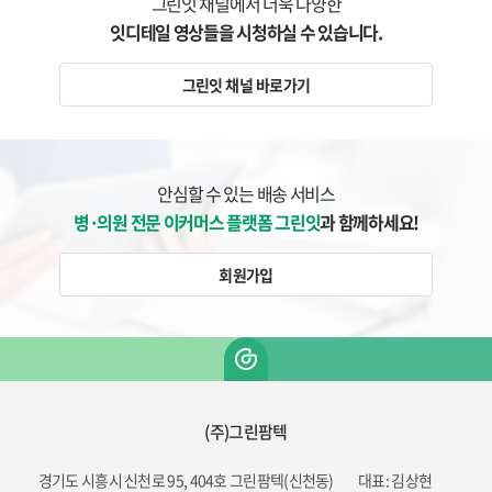
그린잇 채널에서 더욱 다양한
잇디테일 영상들을 시청하실 수 있습니다.
그린잇 채널 바로가기
안심할 수 있는 배송 서비스
병·의원 전문 이커머스 플랫폼 그린잇
과 함께하세요!
회원가입
(주)그린팜텍
경기도 시흥시 신천로 95, 404호 그린팜텍(신천동)
대표: 김상현