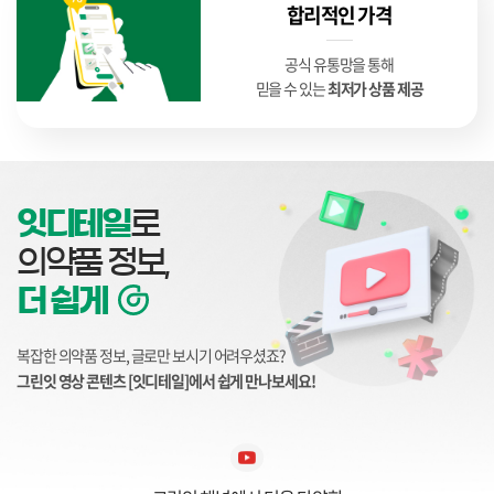
합리적인 가격
공식 유통망을 통해
믿을 수 있는
최저가 상품 제공
잇디테일
로
의약품 정보,
더 쉽게
복잡한 의약품 정보, 글로만 보시기 어려우셨죠?
그린잇 영상 콘텐츠 [잇디테일]에서 쉽게 만나보세요!