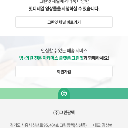
그린잇 채널에서 더욱 다양한
잇디테일 영상들을 시청하실 수 있습니다.
그린잇 채널 바로가기
안심할 수 있는 배송 서비스
병·의원 전문 이커머스 플랫폼 그린잇
과 함께하세요!
회원가입
(주)그린팜텍
경기도 시흥시 신천로 95, 404호 그린팜텍(신천동)
대표: 김상현