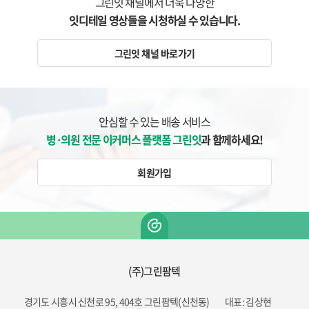
그린잇 채널에서 더욱 다양한
잇디테일 영상들을 시청하실 수 있습니다.
그린잇 채널 바로가기
안심할 수 있는 배송 서비스
병·의원 전문 이커머스 플랫폼 그린잇
과 함께하세요!
회원가입
(주)그린팜텍
경기도 시흥시 신천로 95, 404호 그린팜텍(신천동)
대표: 김상현