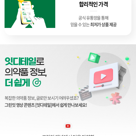
합리적인 가격
공식 유통망을 통해
믿을 수 있는
최저가 상품 제공
잇디테일
로
의약품 정보,
더 쉽게
복잡한 의약품 정보, 글로만 보시기 어려우셨죠?
그린잇 영상 콘텐츠 [잇디테일]에서 쉽게 만나보세요!